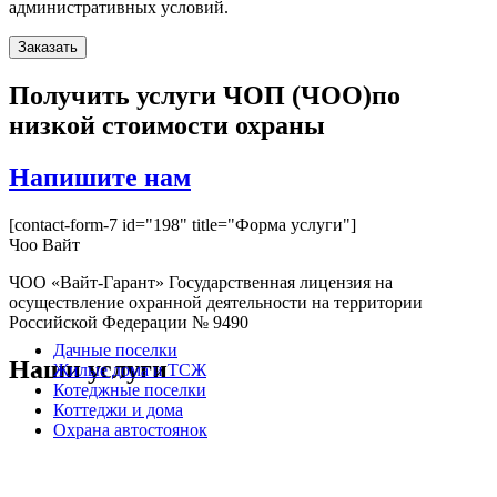
административных условий.
Заказать
Получить услуги ЧОП (ЧОО)
по
низкой стоимости охраны
Напишите нам
[contact-form-7 id="198" title="Форма услуги"]
Чоо Вайт
ЧОО «Вайт-Гарант» Государственная лицензия на
осуществление охранной деятельности на территории
Российской Федерации № 9490
Дачные поселки
Наши услуги
Жилые дома и ТСЖ
Котеджные поселки
Коттеджи и дома
Охрана автостоянок
Охрана банков
Охрана баров
Охрана бизнес центров