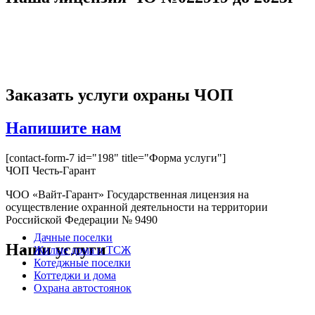
Заказать услуги
охраны ЧОП
Напишите нам
[contact-form-7 id="198" title="Форма услуги"]
ЧОП Честь-Гарант
ЧОО «Вайт-Гарант» Государственная лицензия на
осуществление охранной деятельности на территории
Российской Федерации № 9490
Дачные поселки
Наши услуги
Жилые дома и ТСЖ
Котеджные поселки
Коттеджи и дома
Охрана автостоянок
Охрана банков
Охрана баров